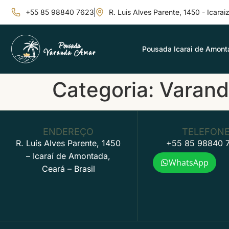
+55 85 98840 7623
R. Luis Alves Parente, 1450 - Icara
Pousada Icarai de Amont
Categoria:
Varand
ENDEREÇO
TELEFON
R. Luís Alves Parente, 1450
+55 85 98840 
– Icaraí de Amontada,
WhatsApp
Ceará – Brasil