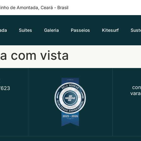
izinho de Amontada, Ceará - Brasil
ada
Suítes
Galeria
Passeios
Kitesurf
Sust
a com vista
E
con
7623
var