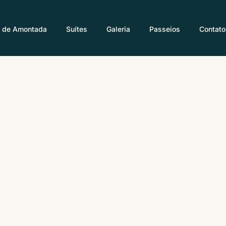
i de Amontada
Suítes
Galeria
Passeios
Contato