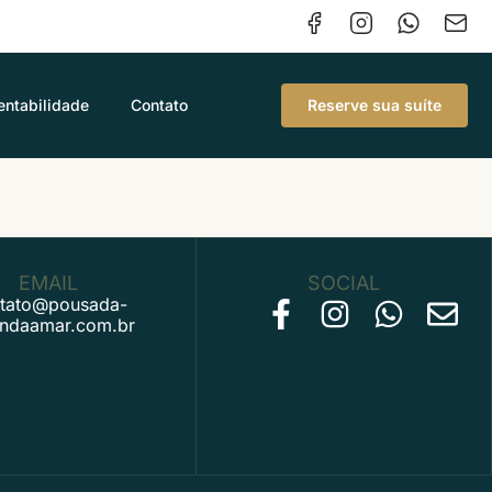
entabilidade
Contato
Reserve sua suíte
EMAIL
SOCIAL
tato@pousada-
andaamar.com.br